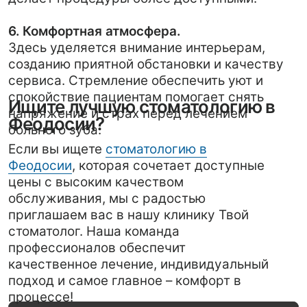
подход и самое главное – комфорт в
процессе!
Вернуться назад
Вернуться назад
• Выгодные акции
Специальные предложения
Мы предлагаем ряд специальных предложений,
чтобы сделать ваше стоматологическое лечение
доступным. Ознакомьтесь с текущими акциями
и выберите лучшее для себя.