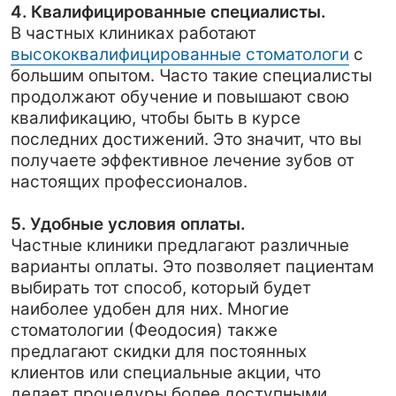
выбирать тот способ, который будет
наиболее удобен для них. Многие
стоматологии (Феодосия) также
предлагают скидки для постоянных
клиентов или специальные акции, что
делает процедуры более доступными.
6. Комфортная атмосфера.
Здесь уделяется внимание интерьерам,
созданию приятной обстановки и качеству
сервиса. Стремление обеспечить уют и
спокойствие пациентам помогает снять
Ищите лучшую стоматологию в
напряжение и страх перед лечением
Феодосии?
больного зуба.
Если вы ищете
стоматологию в
Феодосии
, которая сочетает доступные
цены с высоким качеством
обслуживания, мы с радостью
приглашаем вас в нашу клинику Твой
стоматолог. Наша команда
профессионалов обеспечит
качественное лечение, индивидуальный