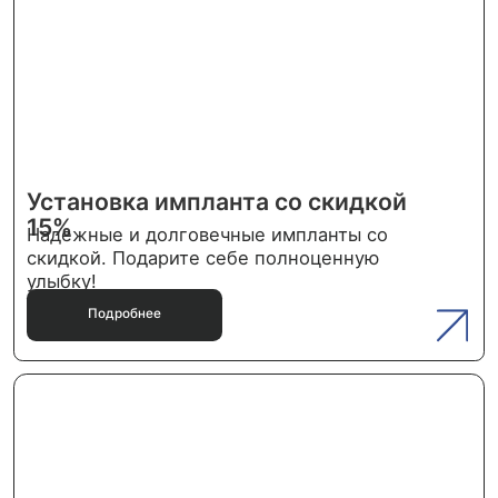
Лечение зубов во сне для детей
Консультация детского стоматолога
перед лечением зубов под наркозом -
Бесплатно!
Подробнее
Подробнее
Год здоровой улыбки
До 31 декабря 2024 действует скидка 500
руб на повторную процедуру гигиены
полости рта.
Подробнее
Подробнее