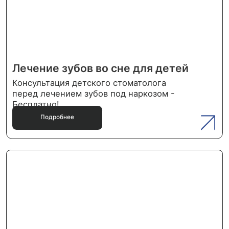
• Ваш
выбор
Не откладывайте заботу
о своём здоровье!
Ваше здоровье — наша главная забота.
Запишитесь на приём или получите
онсультацию от наших специалистов
прямо сейчас. Мы сделаем всё, чтобы
ваша улыбка была здоровой и красивой.