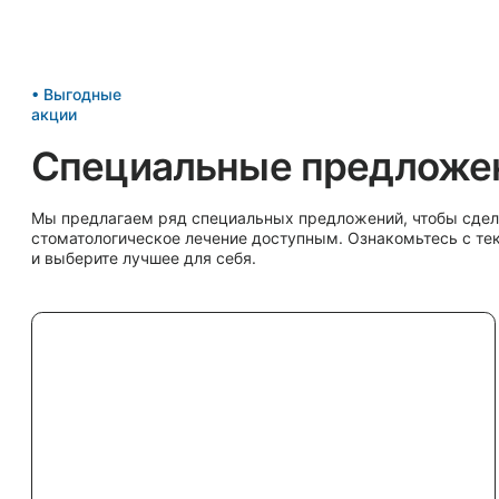
• Ваш выбор
Не откладывайте заботу о своём
Ваше здоровье — наша главная забота. Запишитесь на приём или получите
онсультацию от наших специалистов прямо сейчас. Мы сделаем всё, чтобы
ваша улыбка была здоровой и красивой.
Записаться на
Консультация
прием