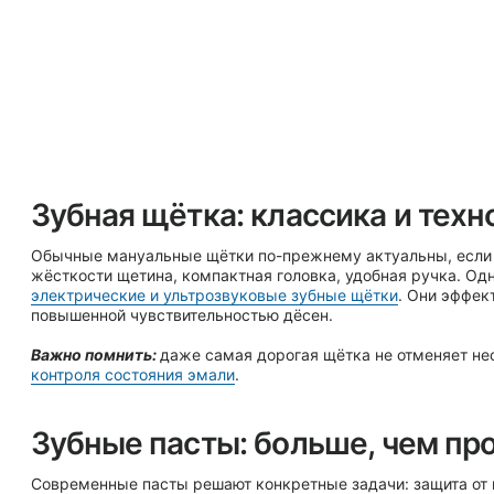
Зубные пасты: больше, чем просто мята
Современные пасты решают конкретные задачи: защита от кариеса, укрепление эма
чувствительности, профилактика воспалений дёсен. Фтор, кальций, гидроксиапатит 
которые подбираются индивидуально.
Врачи нашей клиники «Твой стоматолог»
с удо
какая паста подойдёт именно вам, особенно если уже проводилось лечение кариеса 
Ирригаторы и нити: чистота там, где щётка
бессильна
Зубная нить и межзубные ёршики – обязательны для ежедневного ухода. А ирригато
для пациентов с коронками, брекетами и имплантами. Он мягко промывает труднодо
воспалений и кариеса между зубами.
Полоскания и дополнительные средства
Ополаскиватели усиливают эффект чистки, освежают дыхание и помогают поддержив
микрофлоры. Но важно понимать: они не заменяют
профессиональную гигиеническую 
которую рекомендуется проводить 1-2 раза в год в условиях клиники.
Когда домашнего ухода недостаточно?
Даже идеальная гигиена не гарантирует 100% защиты. Скрытый кариес, микротрещи
воспаления дёсен может выявить только специалист. Стоматология в Феодосии «Тво
предлагает комплексный подход: от
профилактики
до узких направлений:
эндодонтич
пародонтология
,
лечение бруксизма
.