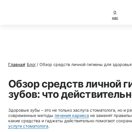
О
Услуги
Специалис
нас
Главная
/
Блог
/
Обзор средств личной гигиены для здоровья зубов: что действительно
Обзор средств личной гигиены для
зубов: что действительно работае
Здоровые зубы – это не только заслуга стоматолога, но и результат ежедневного ух
современные методы
лечения кариеса
не заменят правильную гигиену полости рта. 
какие средства и гаджеты действительно помогают сохранить улыбку здоровой и ка
услуги стоматолога
.