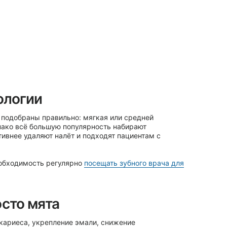
ли, снижение
– ключевые компоненты,
вольствием подскажут,
или есть пломбы.
р стал настоящим must-have
ступные зоны, снижая риск
ать баланс
чистку зубов,
ны эмали,
й стоматолог»
еское лечение
,