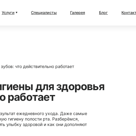
ты
Галерея
Блог
Контакты
 работает
 здоровья
т
ода. Даже самые
Разберёмся,
к они дополняют
Дата публикации - 0