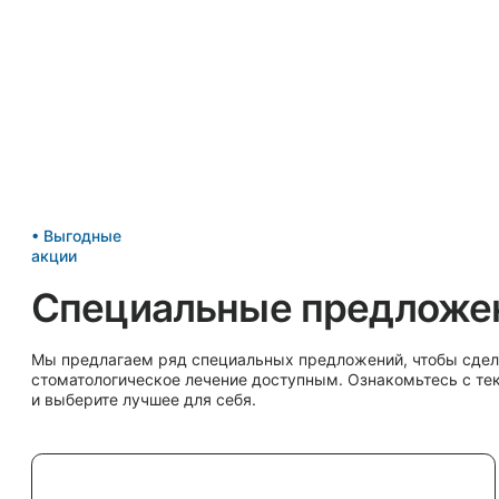
Не откладывайте заботу о своём
Ваше здоровье — наша главная забота. Запишитесь на приём или получите
онсультацию от наших специалистов прямо сейчас. Мы сделаем всё, чтобы
ваша улыбка была здоровой и красивой.
Записаться на
Консультация
прием