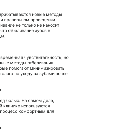
ра. На
тельной
и она проводится
делать осознанный
отбеливания зубов
досии "Твой