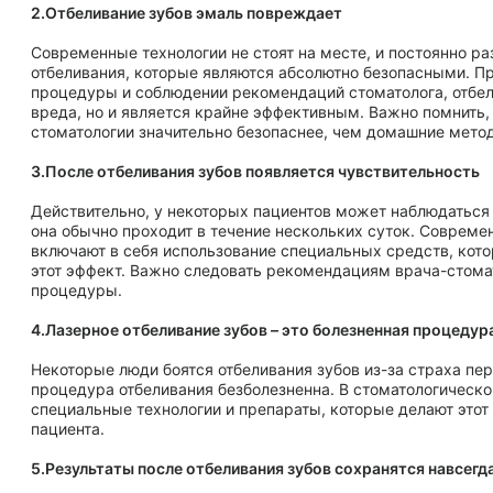
6.Отбеливание зубов – это только для женщин
Существует стереотип, что отбеливание зубов – это исключительно женская процеду
самом деле, мужчины также все чаще обращаются к услугам стоматолога за ослепи
улыбкой.
Делать ли отбеливание зубов?
Отбеливание – это крайне эффективная, но в то же время безопасная процедура, есл
под контролем профессионалов. Разоблачение мифов об отбеливании поможет вам с
выбор и достичь желаемых результатов. Если вы хотите узнать больше о процедуре 
или
записаться на консультацию
, обращайтесь в нашу городскую стоматологию в Фео
стоматолог". Мы готовы помочь вам обрести ослепительную улыбку!