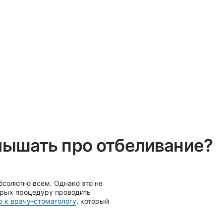
о не
ь
оторый
тоды
и
сит
сть, но
овать
и после
,
я
ко это
, в
ть
также