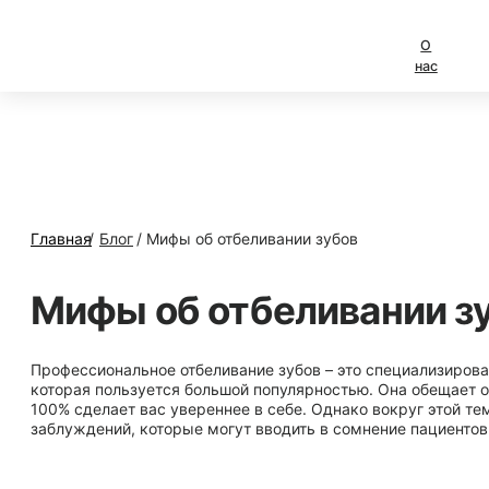
О
Услуги
Специалис
нас
Главная
/
Блог
/
Мифы об отбеливании зубов
Мифы об отбеливании зубов: разо
Профессиональное отбеливание зубов – это специализированная процедура в стомат
которая пользуется большой популярностью. Она обещает ослепительную улыбку, ко
100% сделает вас увереннее в себе. Однако вокруг этой темы существует множеств
заблуждений, которые могут вводить в сомнение пациентов.