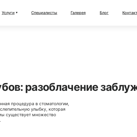
ты
Галерея
Блог
Контакты
блачение заблуждений
ологии,
торая
о
Дата публикации - 1