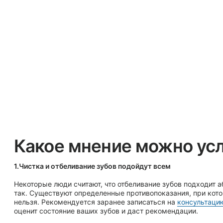
Некоторые люди считают, что отбеливание зубов подходит абсолютно всем. Однако эт
так. Существуют определенные противопоказания, при которых процедуру проводит
нельзя. Рекомендуется заранее записаться на
консультацию к врачу-стоматологу
, к
оценит состояние ваших зубов и даст рекомендации.
2.Отбеливание зубов эмаль повреждает
Современные технологии не стоят на месте, и постоянно разрабатываются новые ме
отбеливания, которые являются абсолютно безопасными. При правильном проведени
процедуры и соблюдении рекомендаций стоматолога, отбеливание не только не нано
вреда, но и является крайне эффективным. Важно помнить, что отбеливание зубов в
стоматологии значительно безопаснее, чем домашние методы.
3.После отбеливания зубов появляется чувствительность
Действительно, у некоторых пациентов может наблюдаться временная чувствительно
она обычно проходит в течение нескольких суток. Современные методы отбеливания
включают в себя использование специальных средств, которые помогают минимизир
этот эффект. Важно следовать рекомендациям врача-стоматолога по уходу за зубам
процедуры.
4.Лазерное отбеливание зубов – это болезненная процедура
Некоторые люди боятся отбеливания зубов из-за страха перед болью. На самом деле
процедура отбеливания безболезненна. В стоматологической клинике используются
специальные технологии и препараты, которые делают этот процесс комфортным дл
пациента.
5.Результаты после отбеливания зубов сохранятся навсегда
Многие считают, что результат после отбеливания зубов будет с вами постоянно. Одна
не так. Эффект отбеливания может длиться от нескольких месяцев до нескольких лет
зависимости от образа жизни пациента, его питания и ухода за зубами. Чтобы продли
эффект, рекомендуется избегать продуктов, которые способны окрашивать зубы, а 
регулярно посещать профилактический осмотр стоматолога.