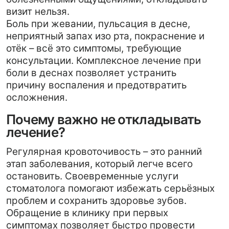
остановить. Своевременные услуги
стоматолога помогают избежать серьёзных
проблем и сохранить здоровье зубов.
Обращение в клинику при первых
симптомах позволяет быстро провести
лечение и вернуть комфорт без сложных
процедур.
Здоровые дёсны – это не только красивая
улыбка, но и важная часть общего
здоровья организма. Получить
консультацию стоматолога и записаться на
прием в клинику «Твой стоматолог» по
телефону
+79787126545
.
Вернуться назад
Вернуться назад