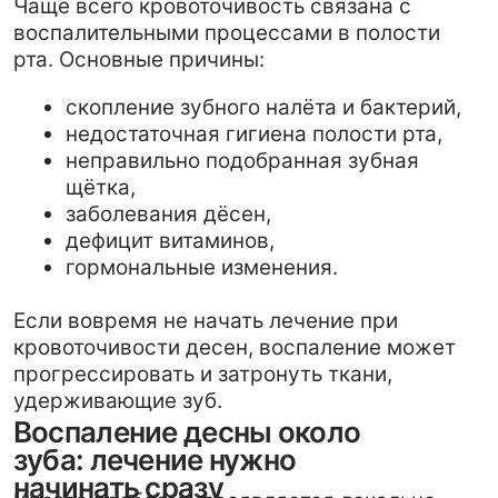
щётка,
заболевания дёсен,
дефицит витаминов,
гормональные изменения.
Если вовремя не начать лечение при
кровоточивости десен, воспаление может
прогрессировать и затронуть ткани,
удерживающие зуб.
Воспаление десны около
зуба: лечение нужно
начинать сразу
Иногда проблема проявляется локально –
появляется боль, припухлость или
дискомфорт рядом с одним зубом. Это
может указывать на:
гингивит,
начальный пародонтит,
травму десны,
инфекцию в области зубного корня.
В таких случаях требуется