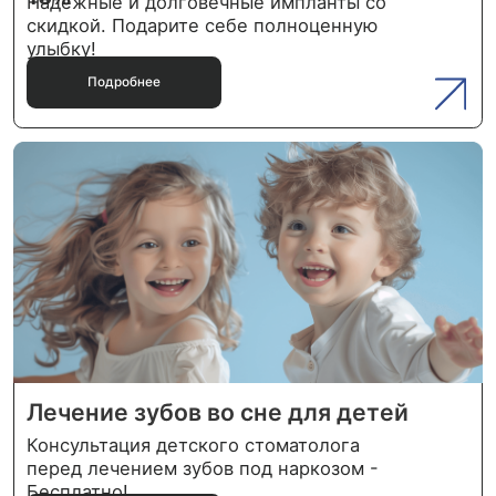
Год здоровой улыбки
До 31 декабря 2024 действует скидка 500
руб на повторную процедуру гигиены
полости рта.
Подробнее
Подробнее
• Ваш
выбор
Не откладывайте заботу