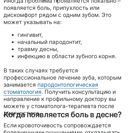
профессиональное лечение зуба, которым
занимается
пародонтологическая
стоматология
. Получить консультацию и
направление к профильному доктору вы
можете у стоматолога-терапевта после
диагностики.
Когда появляется боль в десне?
Если кровоточивость сопровождается
болезненными ощущениями, откладывать
визит нельзя.
Боль при жевании, пульсация в десне,
неприятный запах изо рта, покраснение и
отёк – всё это симптомы, требующие
консультации. Комплексное лечение при
боли в деснах позволяет устранить
причину воспаления и предотвратить
осложнения.
Почему важно не откладывать
лечение?
Регулярная кровоточивость – это ранний
этап заболевания, который легче всего