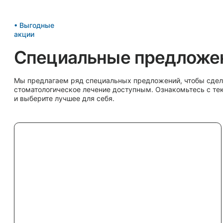
Не откладывайте заботу о своём
Ваше здоровье — наша главная забота. Запишитесь на приём или получите
онсультацию от наших специалистов прямо сейчас. Мы сделаем всё, чтобы
ваша улыбка была здоровой и красивой.
Записаться на
Консультация
прием