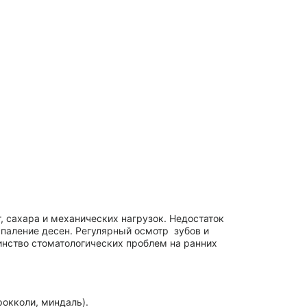
ия эмали. Сахар становится
ащитный слой зубов, делая
они естественно очищают
 природный механизм
явить последствия
дима профилактика:
рче и здоровее.
ежедневной гигиены и
воляют сохранить
укты следует употреблять
толога уже сегодня!
нить здоровье своих зубов и