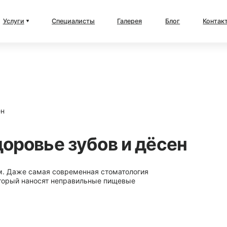
ты
Галерея
Блог
Контакты
бов и дёсен
ая стоматология
ьные пищевые
Дата публикации - 2