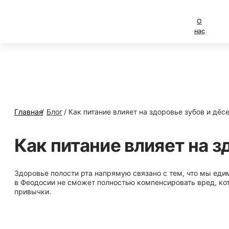
О
Услуги
Специалис
нас
Главная
/
Блог
/
Как питание влияет на здоровье зубов и дёсен
Как питание влияет на здоровье зу
Здоровье полости рта напрямую связано с тем, что мы едим. Даже самая современн
в Феодосии не сможет полностью компенсировать вред, который наносят неправил
привычки.