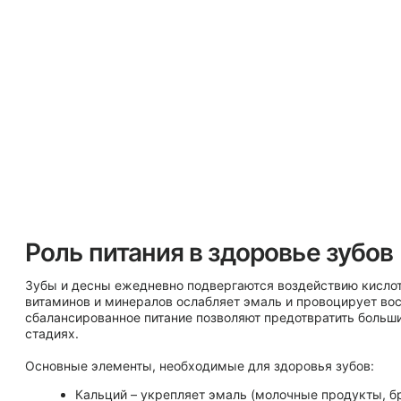
стадиях.
Основные элементы, необходимые для здоровья зубов:
Кальций – укрепляет эмаль (молочные продукты, брокколи, миндаль).
Фосфор – помогает минерализовать ткани зуба (рыба, орехи).
Витамин D – регулирует усвоение кальция.
Витамин C – защищает десна от воспалений.
Сладости, газированные напитки, кислые фрукты и кофе – частые причины разрушен
питательной средой для бактерий, вызывающих кариес. Избыток кислот разъедает з
их чувствительными.
Как сохранить зубы надолго?
Начните с правильного рациона. Ешьте больше свежих овощей и твердых фруктов – 
поверхность зубов. Пейте достаточно воды, чтобы поддерживать слюноотделение –
защиты от бактерий. Регулярный плановый осмотр стоматолога поможет вовремя вы
неправильного питания и скорректировать уход.
Даже при идеальном рационе зубам необхо
которые невозможно устранить дома.
чистка зубов предотвращает воспаления и неприятный запах.
Процедура отбеливания зубов в эстетической стоматологии делает улыбку я
Здоровье полости рта – это результат комплексного подхода: правильного питания, 
регулярных визитов к врачу. Современные методы диагностики и лечения зубов поз
естественную красоту улыбки на долгие годы. Важно помнить, что даже полезные фр
умеренно и обязательно полоскать рот водой.
Запишитесь на осмотр и консультацию стома
Если вы хотите получить профессиональную помощь и узнать больше о том, как сохра