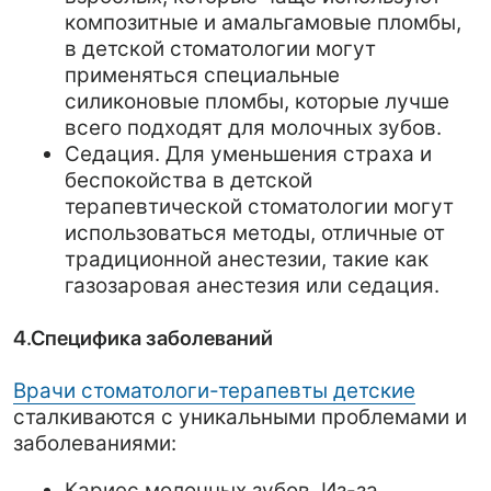
заболеваниями:
Кариес молочных зубов. Из-за
большого количества сахаро-
содержащей пищи, а также недостатка
внимания к гигиене, кариес в молочных
зубах обнаруживается в раннем
возрасте гораздо чаще, чем у
взрослых.
Формирование прикуса. Дети часто
сталкиваются с проблемами,
связанными с неправильным
развитием прикуса. Педиатрические
стоматологи активно занимаются его
коррекцией, что может потребовать
использования брекетов или других
ортодонтических устройств.
Заболевания десен. Хотя проблемы с
деснами чаще встречаются у
взрослых, они также могут
развиваться и у детей, особенно если
нарушены гигиенические правила.