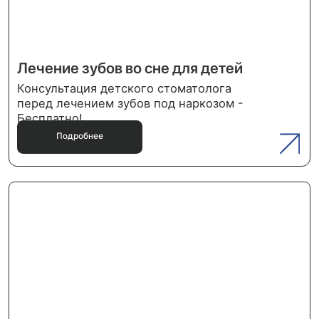
о своём здоровье!
Ваше здоровье — наша главная забота.
Запишитесь на приём или получите
онсультацию от наших специалистов
прямо сейчас. Мы сделаем всё, чтобы
ваша улыбка была здоровой и красивой.
Записаться на прием
Консультация