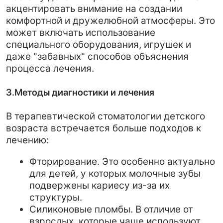
Фторирование. Это особенно актуально
для детей, у которых молочные зубы
подвержены кариесу из-за их
структуры.
Силиконовые пломбы. В отличие от
взрослых, которые чаще используют
композитные и амальгамовые пломбы,
в детской стоматологии могут
применяться специальные
силиконовые пломбы, которые лучше
всего подходят для молочных зубов.
Седация. Для уменьшения страха и
беспокойства в детской
терапевтической стоматологии могут
использоваться методы, отличные от
традиционной анестезии, такие как
газозаровая анестезия или седация.
4.Специфика заболеваний
Врачи стоматологи-терапевты детские
сталкиваются с уникальными проблемами и