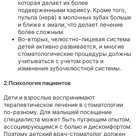
2.Психология пациентов
Дети и взрослые воспринимают
терапевтическое лечение в стоматологии
по-разному. Для малышей посещение
специалиста может быть пугающим опытом,
ассоциирующимся с болью и дискомфортом.
Поэтому детский врач-стоматолог должен
акцентировать внимание на создании
комфортной и дружелюбной атмосферы. Это
может включать использование
специального оборудования, игрушек и
даже "забавных" способов объяснения
процесса лечения.
3.Методы диагностики и лечения
В терапевтической стоматологии детского
возраста встречается больше подходов к
лечению: