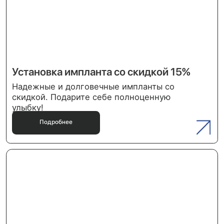
Год здоровой улыбки
До 31 декабря 2024 действует скидка 500
руб на повторную процедуру гигиены
полости рта.
Подробнее
Подробнее
• Ваш
выбор
Не откладывайте заботу