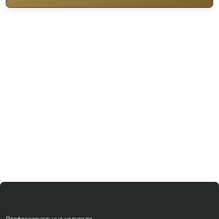
Крым
ИНН:
910810316204
© 2025 ТВОЙ СТОМАТОЛОГ
Политика
Все права защищены