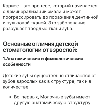
Основные отличия детской
стоматологии от взрослой:
1.Анатомические и физиологические
особенности
Детские зубы существенно отличаются от
зубов взрослых как в структуре, так и в
количестве:
Во-первых, Молочные зубы имеют
другую анатомическую структуру,
которая делает их более
подверженными кариесу. Кроме того,
пульпа (нерв) в молочных зубах больше
и ближе к эмали, что делает лечение
более сложным.
Во-вторых, челюстно-лицевая система
детей активно развивается, и многие
стоматологические процедуры должны
учитываться с учетом роста и
изменения зубочелюстной системы.